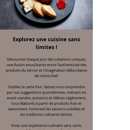
Explorez une cuisine sans
limites !
Découvrez chaque jour des créations uniques,
une fusion envoûtante entre l'authenticité des
produits du terroir et l'imagination débordante
de notre chef.
Oubliez la carte fixe : laissez-vous surprendre
par nos suggestions quotidiennes, mettant en
avant viandes, poissons et délices végétariens,
tous élaborés à partir de produits frais et
saisonniers, honorant les saveurs oubliées et
les traditions culinaires latines.
Vivez une expérience culinaire sans carte,