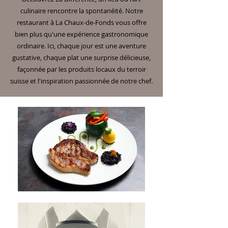
culinaire rencontre la spontanéité. Notre
restaurant à La Chaux-de-Fonds vous offre
bien plus qu'une expérience gastronomique
ordinaire. Ici, chaque jour est une aventure
gustative, chaque plat une surprise délicieuse,
façonnée par les produits locaux du terroir
suisse et l'inspiration passionnée de notre chef.