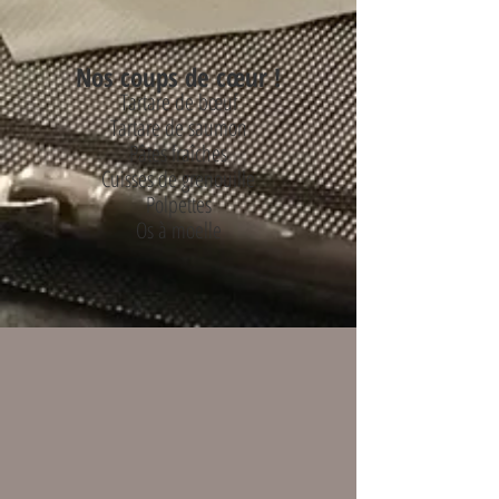
Nos coups de cœur !
Tartare de bœuf
Tartare de saumon
Pâtes fraîches
Cuisses de grenouille
Polpettes
Os à moelle